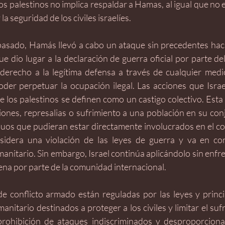
os palestinos no implica respaldar a Hamas, al igual que no e
la seguridad de los civiles israelíes.
pasado, Hamás llevó a cabo un ataque sin precedentes hacia 
e dio lugar a la declaración de guerra oficial por parte del 
 derecho a la legítima defensa a través de cualquier medi
oder perpetuar la ocupación ilegal. Las acciones que Israel
 los palestinos se definen como un castigo colectivo. Esta 
ones, represalias o sufrimiento a una población en su conj
iduos que pudieran estar directamente involucrados en el conf
nsidera una violación de las leyes de guerra y va en con
anitario. Sin embargo, Israel continúa aplicándolo sin enfr
ena por parte de la comunidad internacional.
de conflicto armado están reguladas por las leyes y princi
anitario destinados a proteger a los civiles y limitar el su
prohibición de ataques indiscriminados y desproporciona