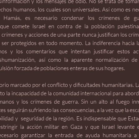
información y los mensajes de odio. No se trata de tomar
echos humanos, los cuales son universales. Así como es ne
 Hamás, es necesario condenar los crímenes de gu
 que comete Israel en contra de la población palestina
s crímenes y acciones de una parte nunca justifican los críme
n ser protegidos en todo momento. La indiferencia hacia la
s y los comentarios que intentan justificar estos act
humanización, así como la aparente normalización de 
ulsión forzada de poblaciones enteras de sus hogares. 
orio marcado por el conflicto y dificultades humanitarias. La
to la incapacidad de la comunidad internacional para abordar
anos y los crímenes de guerra. Sin un alto al fuego inme
s seguirán sufriendo las consecuencias, a la vez que la esca
ilidad y  seguridad de la región. Es indispensable que Est
tringir la acción militar en Gaza y que Israel levante el
cesario garantizar la entrada de ayuda humanitaria a 