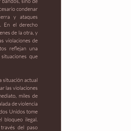
 bandos, sino de 
cesario condenar 
erra y ataques 
. En el derecho 
nes de la otra, y 
s violaciones de 
os reflejan una 
situaciones que 
 situación actual 
 las violaciones 
diato, miles de 
lada de violencia 
ados Unidos tome 
 bloqueo ilegal. 
través del paso 