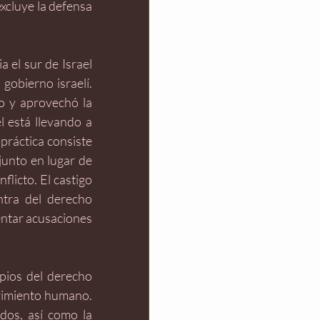
xcluye la defensa 
el sur de Israel 
gobierno israelí. 
o y aprovechó la 
 está llevando a 
práctica consiste 
unto en lugar de 
licto. El castigo 
tra del derecho 
entar acusaciones 
pios del derecho 
frimiento humano. 
dos, así como la 