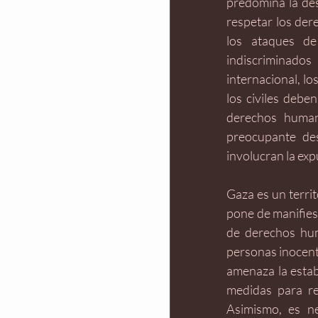
predomina la des
respetar los der
los ataques de
indiscriminados
internacional, lo
los civiles debe
derechos humano
preocupante des
involucran la exp
Gaza es un territ
pone de manifies
de derechos hum
personas inocente
amenaza la estab
medidas para res
Asimismo, es ne