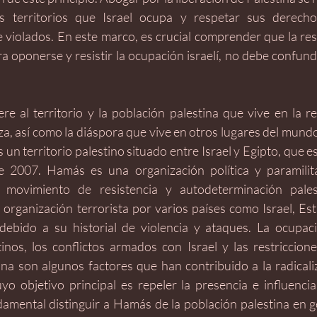
os territorios que Israel ocupa y respetar sus derech
violados. En este marco, es crucial comprender que la resis
a oponerse y resistir la ocupación israelí, no debe confund
ere al territorio y la población palestina que vive en la r
a, así como la diáspora que vive en otros lugares del mundo. 
 un territorio palestino situado entre Israel y Egipto, que est
2007. Hamás es una organización política y paramilita
 movimiento de resistencia y autodeterminación pales
organización terrorista por varios países como Israel, Est
bido a su historial de violencia y ataques. La ocupació
stinos, los conflictos armados con Israel y las restriccione
ina son algunos factores que han contribuido a la radicali
 objetivo principal es repeler la presencia e influencia i
damental distinguir a Hamás de la población palestina en g