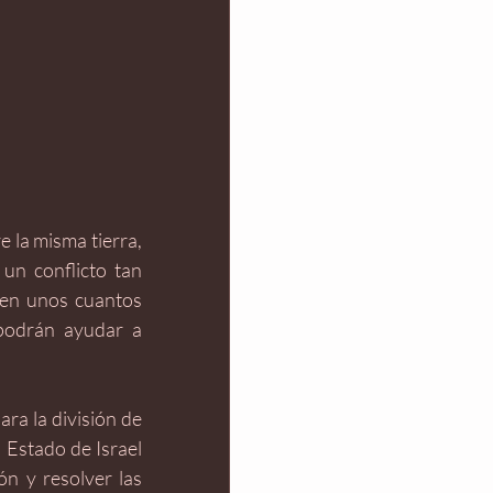
e la misma tierra, 
 un conflicto tan 
 en unos cuantos 
podrán ayudar a 
a la división de 
 Estado de Israel 
n y resolver las 