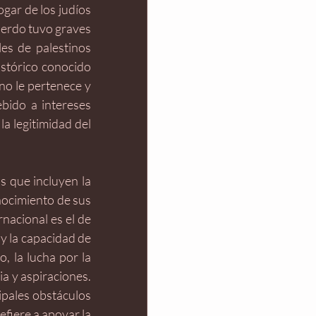
gar de los judíos 
uerdo tuvo graves 
es de palestinos 
stórico conocido 
o le pertenece y 
bido a intereses 
a legitimidad del 
s que incluyen la 
nocimiento de sus 
acional es el de 
 la capacidad de 
, la lucha por la 
 y aspiraciones. 
ipales obstáculos 
efiere a apoyar la 