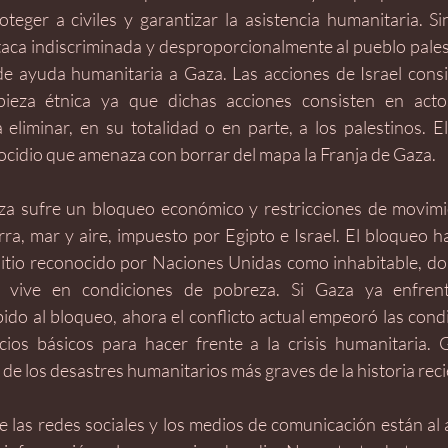
oteger a civiles y garantizar la asistencia humanitaria. Si
ataca indiscriminada y desproporcionalmente al pueblo palest
de ayuda humanitaria a Gaza. Las acciones de Israel consi
pieza étnica ya que dichas acciones consisten en actos
 eliminar, en su totalidad o en parte, a los palestinos. 
ocidio que amenaza con borrar del mapa la Franja de Gaza.
a sufre un bloqueo económico y restricciones de movimie
rra, mar y aire, impuesto por Egipto e Israel. El bloqueo ha
 sitio reconocido por Naciones Unidas como inhabitable, d
 vive en condiciones de pobreza. Si Gaza ya enfrenta
ido al bloqueo, ahora el conflicto actual empeoró las cond
icios básicos para hacer frente a la crisis humanitaria. 
de los desastres humanitarios más graves de la historia reci
 las redes sociales y los medios de comunicación están al a