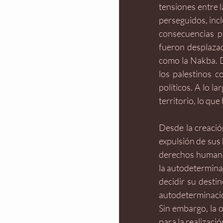
tensiones entre l
perseguidos, incl
consecuencias pa
fueron desplazad
como la Nakba. D
los palestinos c
políticos. A lo l
territorio, lo qu
Desde la creación
expulsión de sus 
derechos humanos
la autodetermina
decidir su destin
autodeterminació
Sin embargo, la o
para la realizació