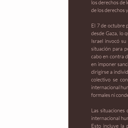
los derechos de l
de los derechos y 
El 7 de octubre 
desde Gaza, lo qu
Israel invocó su
situación para p
cabo en contra de
en imponer sanci
dirigirse a indiv
colectivo se co
internacional hum
formales ni cond
Las situaciones 
internacional hum
Esto incluye la 