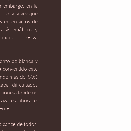
n embargo, en la 
ino, a la vez que 
sten en actos de 
 sistemáticos y 
El mundo observa 
nto de bienes y 
 convertido este 
onde más del 80% 
ba dificultades 
iciones donde no 
Gaza es ahora el 
ente. 
lcance de todos, 