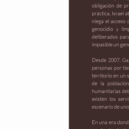
obligación de pr
práctica, Israel 
niega el acceso 
genocidio y lim
deliberados para
impasible un gen
Desde 2007, Gaz
personas por tie
territorio en un
de la población
humanitarias deb
existen los serv
escenario de uno 
En una era donde