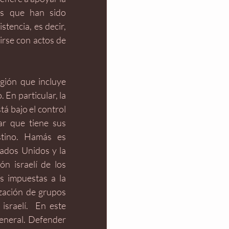
os que han sido 
tencia, es decir, 
irse con actos de 
egión que incluye 
En particular, la 
á bajo el control 
r que tiene sus 
tino. Hamás es 
ados Unidos y la 
n israelí de los 
s impuestas a la 
zación de grupos 
sraelí.  En este 
eneral. Defender 