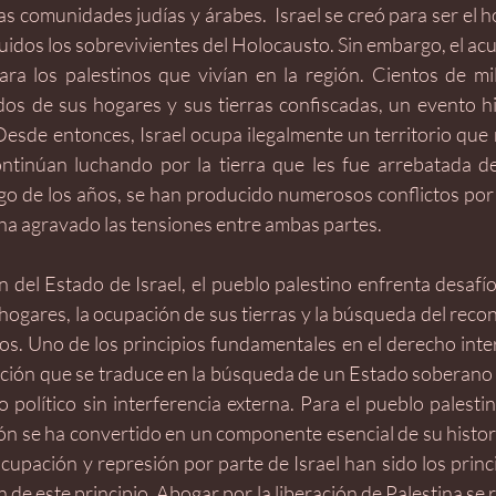
as comunidades judías y árabes.  Israel se creó para ser el ho
uidos los sobrevivientes del Holocausto. Sin embargo, el ac
ra los palestinos que vivían en la región. Cientos de mil
os de sus hogares y sus tierras confiscadas, un evento hi
esde entonces, Israel ocupa ilegalmente un territorio que n
ontinúan luchando por la tierra que les fue arrebatada de
argo de los años, se han producido numerosos conflictos por l
e ha agravado las tensiones entre ambas partes.
 del Estado de Israel, el pueblo palestino enfrenta desafío
hogares, la ocupación de sus tierras y la búsqueda del reco
. Uno de los principios fundamentales en el derecho intern
ción que se traduce en la búsqueda de un Estado soberano y
o político sin interferencia externa. Para el pueblo palestino
n se ha convertido en un componente esencial de su historia
cupación y represión por parte de Israel han sido los princ
n de este principio. Abogar por la liberación de Palestina se r