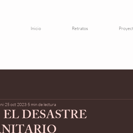
Inicio
Retratos
Proyec
ni
25 oct 2023
5 min de lectura
 EL DESASTRE
NITARIO