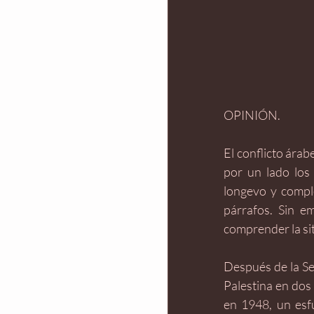
OPINIÓN.
El conflicto árabe
por un lado los j
longevo y comple
párrafos. Sin e
comprender la sit
Después de la Se
Palestina en dos 
en 1948, un esfu