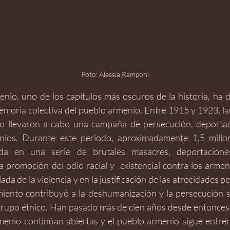
Foto: Alessia Ramponi
enio, uno de los capítulos más oscuros de la historia, ha 
memoria colectiva del pueblo armenio. Entre 1915 y 1923, las
 llevaron a cabo una campaña de persecución, deportaci
nios. Durante este periodo, aproximadamente 1.5 millo
ida en una serie de brutales masacres, deportacion
a promoción del odio racial y  existencial contra los armeni
lada de la violencia y en la justificación de las atrocidades 
imiento contribuyó a la deshumanización y la persecución si
upo étnico. Han pasado más de cien años desde entonces, 
menio continúan abiertas y el pueblo armenio sigue enfr