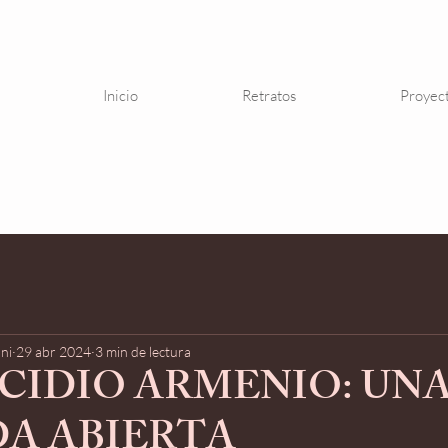
Inicio
Retratos
Proyec
ni
29 abr 2024
3 min de lectura
CIDIO ARMENIO: UN
DA ABIERTA