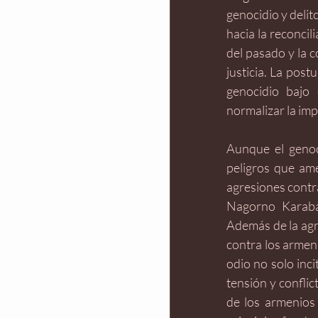
genocidio y delit
hacia la reconcil
del pasado y la 
justicia. La pos
genocidio bajo 
normalizar la im
Aunque el genoc
peligros que ame
agresiones contr
Nagorno Karaba
Además de la agre
contra los armeni
odio no solo inci
tensión y confli
de los armenios 