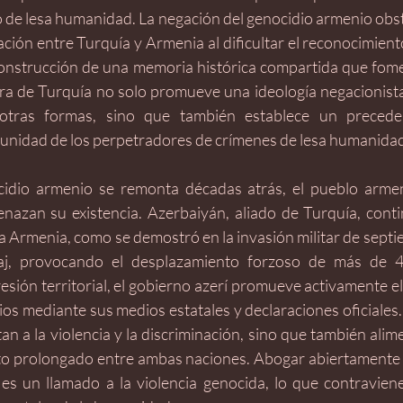
o de lesa humanidad. La negación del genocidio armenio obst
iación entre Turquía y Armenia al dificultar el reconocimient
construcción de una memoria histórica compartida que foment
tura de Turquía no solo promueve una ideología negacionista
otras formas, sino que también establece un preceden
punidad de los perpetradores de crímenes de lesa humanidad
idio armenio se remonta décadas atrás, el pueblo armen
nazan su existencia. Azerbaiyán, aliado de Turquía, cont
a Armenia, como se demostró en la invasión militar de septi
j, provocando el desplazamiento forzoso de más de 40
sión territorial, el gobierno azerí promueve activamente el
os mediante sus medios estatales y declaraciones oficiales.
tan a la violencia y la discriminación, sino que también alim
cto prolongado entre ambas naciones. Abogar abiertamente p
es un llamado a la violencia genocida, lo que contravien