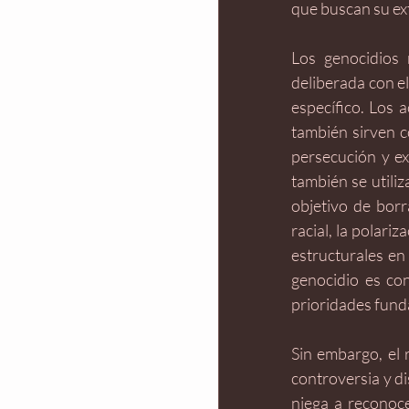
que buscan su ext
Los genocidios 
deliberada con el
específico. Los 
también sirven c
persecución y ex
también se utiliz
objetivo de borr
racial, la polari
estructurales en
genocidio es co
prioridades fund
Sin embargo, el 
controversia y di
niega a reconoce