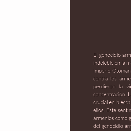
El genocidio arm
indeleble en la 
Imperio Otomano
contra los arme
perdieron la v
concentración. L
crucial en la esca
ellos. Este sent
armenios como gr
del genocidio ar