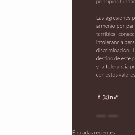
principios funda
Las agresiones p
armenio por part
terribles conse
intolerancia per
discriminación. 
destino de este p
y la tolerancia p
con estos valores,
Entradas recientes