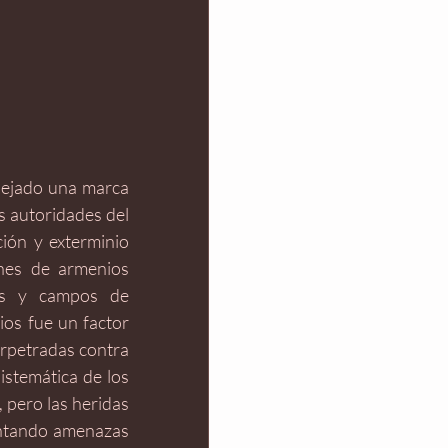
dejado una marca 
 autoridades del 
ón y exterminio 
nes de armenios 
es y campos de 
os fue un factor 
perpetradas contra 
stemática de los 
pero las heridas 
entando amenazas 