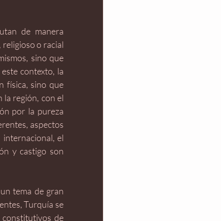
cutan de manera 
eligioso o racial 
mismos, sino que 
ste contexto, la 
física, sino que 
la región, con el 
ón por la pureza 
erentes, aspectos 
nternacional, el 
n y castigo son 
 un tema de gran 
entes, Turquía se 
constitutivos de 