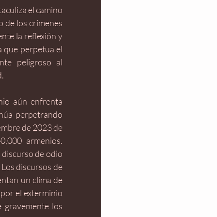
aculiza el camino 
o de los crímenes 
e la reflexión y 
 que perpetua el 
te peligroso al 
. 
io aún enfrenta 
inúa perpetrando 
embre de 2023 de 
,000 armenios. 
 discurso de odio 
 Los discursos de 
entan un clima de 
or el exterminio 
e gravemente los 