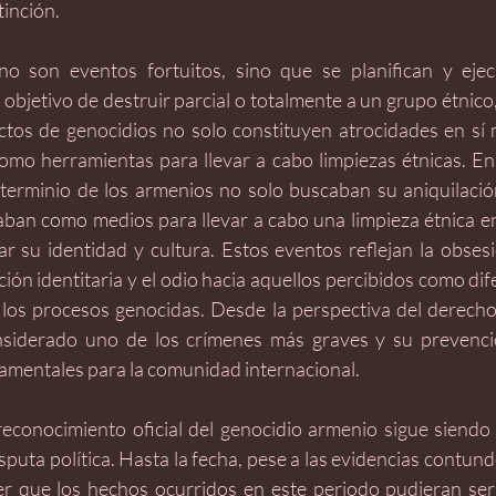
inción. 
no son eventos fortuitos, sino que se planifican y eje
 objetivo de destruir parcial o totalmente a un grupo étnico, r
actos de genocidios no solo constituyen atrocidades en sí 
omo herramientas para llevar a cabo limpiezas étnicas. En e
terminio de los armenios no solo buscaban su aniquilación 
aban como medios para llevar a cabo una limpieza étnica en 
ar su identidad y cultura. Estos eventos reflejan la obsesi
zación identitaria y el odio hacia aquellos percibidos como dif
 los procesos genocidas. Desde la perspectiva del derecho i
nsiderado uno de los crímenes más graves y su prevenció
amentales para la comunidad internacional.
reconocimiento oficial del genocidio armenio sigue siendo
sputa política. Hasta la fecha, pese a las evidencias contund
r que los hechos ocurridos en este periodo pudieran ser 