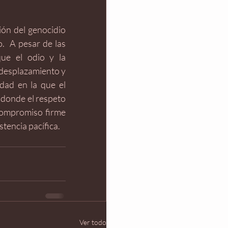
ón del genocidio 
  A pesar de las 
ue el odio y la 
desplazamiento y 
dad en la que el 
 donde el respeto 
 compromiso firme 
tencia pacífica. 
Ver todo