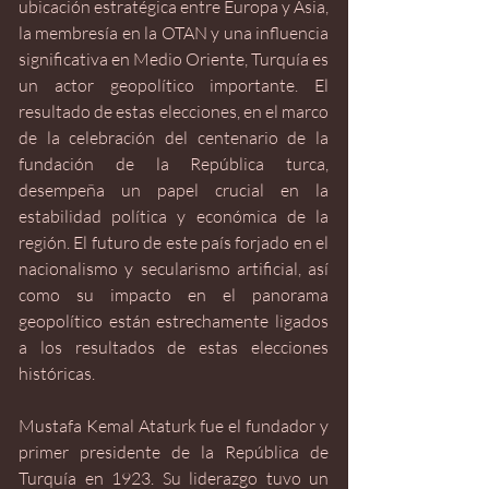
ubicación estratégica entre Europa y Asia, 
la membresía en la OTAN y una influencia 
significativa en Medio Oriente, Turquía es 
un actor geopolítico importante. El 
resultado de estas elecciones, en el marco 
de la celebración del centenario de la 
fundación de la República turca, 
desempeña un papel crucial en la 
estabilidad política y económica de la 
región. El futuro de este país forjado en el 
nacionalismo y secularismo artificial, así 
como su impacto en el panorama 
geopolítico están estrechamente ligados 
a los resultados de estas elecciones 
históricas.
Mustafa Kemal Ataturk fue el fundador y 
primer presidente de la República de 
Turquía en 1923. Su liderazgo tuvo un 