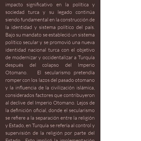
impacto significativo en la política y 
sociedad turca y su legado continúa 
siendo fundamental en la construcción de 
la identidad y sistema político del país. 
Bajo su mandato se estableció un sistema 
político secular y se promovió una nueva 
identidad nacional turca con el objetivo 
de modernizar y occidentalizar a Turquía 
después del colapso del Imperio 
Otomano.   El secularismo pretendía 
romper con los lazos del pasado otomano 
y la influencia de la civilización islámica, 
considerados factores que contribuyeron 
al declive del Imperio Otomano. Lejos de 
la definición oficial, donde el secularismo 
se refiere a la separación entre la religión 
y Estado, en Turquía se refería al control y 
supervisión de la religión por parte del 
Estado.  Esto implicó la implementación 