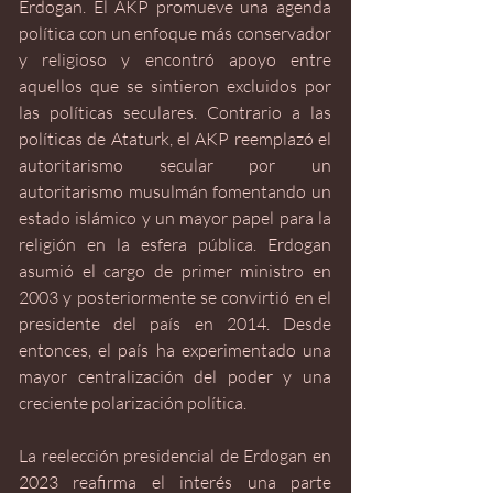
Erdogan. El AKP promueve una agenda 
política con un enfoque más conservador 
y religioso y encontró apoyo entre 
aquellos que se sintieron excluidos por 
las políticas seculares. Contrario a las 
políticas de Ataturk, el AKP reemplazó el 
autoritarismo secular por un 
autoritarismo musulmán fomentando un 
estado islámico y un mayor papel para la 
religión en la esfera pública. Erdogan 
asumió el cargo de primer ministro en 
2003 y posteriormente se convirtió en el 
presidente del país en 2014. Desde 
entonces, el país ha experimentado una 
mayor centralización del poder y una 
creciente polarización política.
La reelección presidencial de Erdogan en 
2023 reafirma el interés una parte 