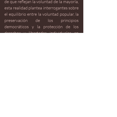
de que reflejan la voluntad de la mayoría, 
esta realidad plantea interrogantes sobre 
el equilibrio entre la voluntad popular, la 
preservación de los principios 
democráticos y la protección de los 
derechos y libertades individuales en 
Turquía.
A 100 años de la fundación de la 
República de Turquía, el país se ve 
confrontado por múltiples desafíos que 
socavan la visión de una nación estable y 
cohesionada.  A pesar de la necesidad de 
continuidad y un liderazgo sólido bajo el 
presidente Erdogan, la imagen de un país 
sólido se desvanece ante los estragos del 
terremoto, la crisis económica y las 
frustraciones políticas. El gobierno en 
turno lleva más de 20 años en el poder 