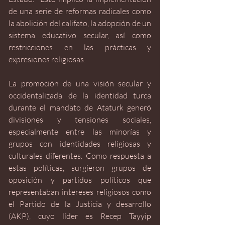
de una serie de reformas radicales como 
la abolición del califato, la adopción de un 
sistema educativo secular, así como 
restricciones en las prácticas y 
expresiones religiosas. 
La promoción de una visión secular y 
occidentalizada de la identidad turca 
durante el mandato de Ataturk generó 
divisiones y tensiones sociales, 
especialmente entre las minorías y 
grupos con identidades religiosas y 
culturales diferentes. Como respuesta a 
estas políticas, surgieron grupos de 
oposición y partidos políticos que 
representaban intereses religiosos como 
el Partido de la Justicia y desarrollo 
(AKP), cuyo líder es Recep Tayyip 