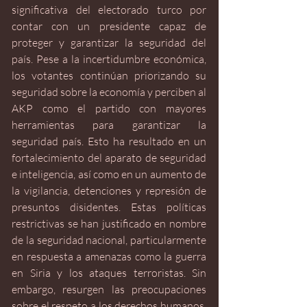
significativa del electorado turco por 
contar con un presidente capaz de 
proteger y garantizar la seguridad del 
país. Pese a la incertidumbre económica, 
los votantes continúan priorizando su 
seguridad sobre la economía y perciben al 
AKP como el partido con mayores 
herramientas para garantizar la 
seguridad país. Esto ha resultado en un 
fortalecimiento del aparato de seguridad 
e inteligencia, así como en un aumento de 
la vigilancia, detenciones y represión de 
presuntos disidentes. Estas políticas 
restrictivas se han justificado en nombre 
de la seguridad nacional, particularmente 
en respuesta a amenazas como la guerra 
en Siria y los ataques terroristas. Sin 
embargo, resurgen las preocupaciones 
sobre el respeto a los derechos humanos, 