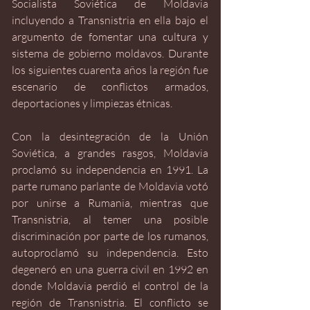
Socialista Soviética de Moldavia 
incluyendo a Transnistria en ella bajo el 
argumento de fomentar una cultura y 
sistema de gobierno moldavos. Durante 
los siguientes cuarenta años la región fue 
escenario de conflictos armados, 
deportaciones y limpiezas étnicas.
Con la desintegración de la Unión 
Soviética, a grandes rasgos, Moldavia 
proclamó su independencia en 1991. La 
parte rumano parlante de Moldavia votó 
por unirse a Rumania, mientras que 
Transnistria, al temer una posible 
discriminación por parte de los rumanos, 
autoproclamó su independencia. Esto 
degeneró en una guerra civil en 1992 en 
donde Moldavia perdió el control de la 
región de Transnistria. El conflicto se 