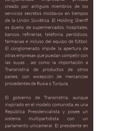
creado por antiguos miembros de los 
servicios secretos moldavos en tiempos 
de la Unión Soviética. El Holding Sheriff 
es dueño de supermercados, hospitales, 
bancos, refinerías, telefonía, periódicos, 
farmacias e incluso del equipo de fútbol. 
El conglomerado impide la apertura de 
otras empresas que puedan competir con 
las suyas , así como la importación a 
Transnistria de productos de otros 
países, con excepción de mercancías 
procedentes de Rusia o Turquía.
El gobierno de Transnistria, aunque 
inspirado en el modelo comunista, es una 
República Presidencialista y posee un 
sistema multipartidista con un 
parlamento unicameral. El presidente en 