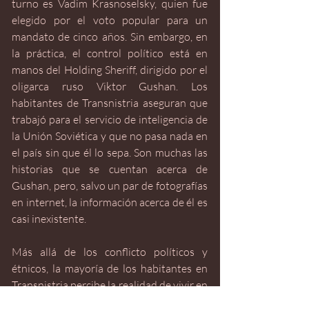
turno es Vadim Krasnoselsky, quien fue 
elegido por el voto popular para un 
mandato de cinco años. Sin embargo, en 
la práctica, el control político está en 
manos del Holding Sheriff, dirigido por el 
oligarca ruso Viktor Gushan. Los 
habitantes de Transnistria aseguran que 
trabajó para el servicio de inteligencia de 
la Unión Soviética y que no pasa nada en 
el país sin que él lo sepa. Son muchas las 
historias que se cuentan acerca de 
Gushan, pero, salvo un par de fotografías 
en internet, la información acerca de él es 
casi inexistente. 
Más allá de los conflicto políticos y 
étnicos, la mayoría de los habitantes en 
Transnistria percibe la realidad de vivir en 
un país que aparentemente no existe en 