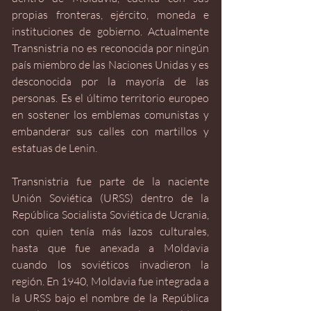
propias fronteras, ejército, moneda e 
instituciones de gobierno. Actualmente 
Transnistria no es reconocida por ningún 
país miembro de las Naciones Unidas y es 
desconocida por la mayoría de las 
personas. Es el último territorio europeo 
en sostener los emblemas comunistas y 
embanderar sus calles con martillos y 
estatuas de Lenin.
Transnistria fue parte de la naciente 
Unión Soviética (URSS) dentro de la 
República Socialista Soviética de Ucrania, 
con quien tenía más lazos culturales, 
hasta que fue anexada a Moldavia 
cuando los soviéticos invadieron la 
región. En 1940, Moldavia fue integrada a 
la URSS bajo el nombre de la República 