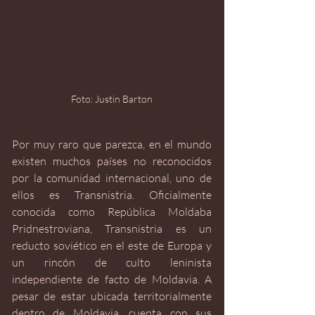
Foto: Justin Barton
Por muy raro que parezca, en el mundo 
existen muchos países no reconocidos 
por la comunidad internacional, uno de 
ellos es Transnistria. Oficialmente 
conocida como República Moldaba 
Pridnestroviana, Transnistria es un 
reducto soviético en el este de Europa y 
un rincón de culto leninista 
independiente de facto de Moldavia. A 
pesar de estar ubicada territorialmente 
dentro de Moldavia, cuenta con sus 