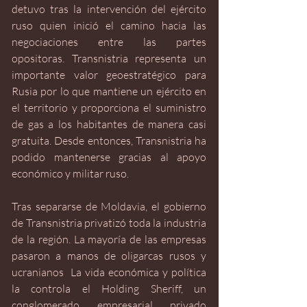
detuvo tras la intervención del ejército 
ruso quien inició el camino hacia las 
negociaciones entre las partes 
opositoras. Transnistria representa un 
importante valor geoestratégico para 
Rusia por lo que mantiene un ejército en 
el territorio y proporciona el suministro 
de gas a los habitantes de manera casi 
gratuita. Desde entonces, Transnistria ha 
podido mantenerse gracias al apoyo 
económico y militar ruso.
Tras separarse de Moldavia, el gobierno 
de Transnistria privatizó toda la industria 
de la región. La mayoría de las empresas 
pasaron a manos de oligarcas rusos y 
ucranianos  La vida económica y política 
la controla el Holding Sheriff, un 
conglomerado empresarial privado 