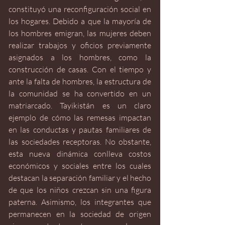
constituyó una reconfiguración social en 
los hogares. Debido a que la mayoría de 
los hombres emigran, las mujeres deben 
realizar trabajos y oficios previamente 
asignados a los hombres, como la 
construcción de casas. Con el tiempo y 
ante la falta de hombres, la estructura de 
la comunidad se ha convertido en un 
matriarcado. Tayikistán es un claro 
ejemplo de cómo las remesas impactan 
en las conductas y pautas familiares de 
las sociedades receptoras. No obstante, 
esta nueva dinámica conlleva costos 
económicos y sociales entre los cuales 
destacan la separación familiar y el hecho 
de que los niños crezcan sin una figura 
paterna. Asimismo, los integrantes que 
permanecen en la sociedad de origen 