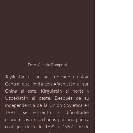
Foto: Alessia Ramponi
Tayikistán es un país ubicado en Asia 
Central que limita con Afganistán al sur, 
China al este, Kirguistán al norte y 
Uzbekistán al oeste. Después de su 
independencia de la Unión Soviética en 
1991, se enfrentó a dificultades 
económicas exacerbadas por una guerra 
civil que duró de 1992 a 1997. Desde 