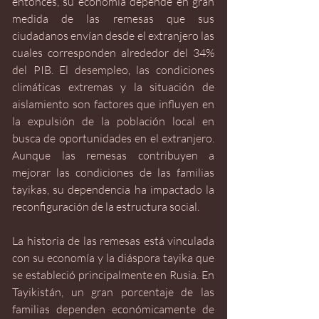
entonces, su economía depende en gran 
medida de las remesas que sus 
ciudadanos envían desde el extranjero las 
cuales corresponden alrededor del 34% 
del PIB. El desempleo, las condiciones 
climáticas extremas y la situación de 
aislamiento son factores que influyen en 
la expulsión de la población local en 
busca de oportunidades en el extranjero. 
Aunque las remesas contribuyen a 
mejorar las condiciones de las familias 
tayikas, su dependencia ha impactado la 
reconfiguración de la estructura social.
La historia de las remesas está vinculada 
con su economía y la diáspora tayika que 
se estableció principalmente en Rusia. En 
Tayikistán, un gran porcentaje de las 
familias dependen económicamente de 