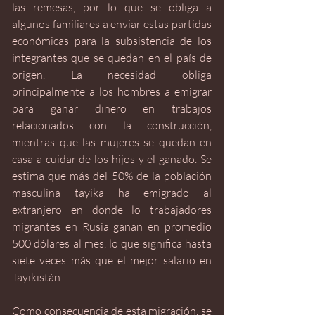
las remesas, por lo que se obliga a 
algunos familiares a enviar estas partidas 
económicas para la subsistencia de los 
integrantes que se quedan en el país de 
origen. La necesidad obliga 
principalmente a los hombres a emigrar 
para ganar dinero en trabajos 
relacionados con la construcción, 
mientras que las mujeres se quedan en 
casa a cuidar de los hijos y el ganado. Se 
estima que más del 50% de la población 
masculina tayika ha emigrado al 
extranjero en donde lo trabajadores 
migrantes en Rusia ganan en promedio 
500 dólares al mes, lo que significa hasta 
siete veces más que el mejor salario en 
Tayikistán.
Como consecuencia de esta migración, se 