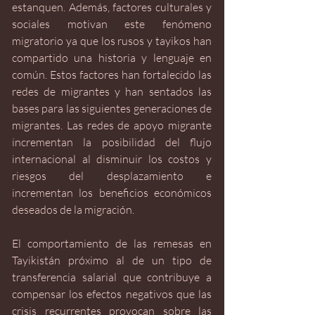
estanquen. Además, factores culturales y 
sociales motivan este fenómeno 
migratorio ya que los rusos y tayikos han 
compartido una historia y lenguaje en 
común. Estos factores han fortalecido las 
redes de migrantes y han sentados las 
bases para las siguientes generaciones de 
migrantes. Las redes de apoyo migrante 
incrementan la posibilidad del flujo 
internacional al disminuir los costos y 
riesgos del desplazamiento e 
incrementan los beneficios económicos 
deseados de la migración.
El comportamiento de las remesas en 
Tayikistán próximo al de un tipo de 
transferencia salarial que contribuye a 
compensar los efectos negativos que las 
crisis recurrentes provocan sobre las 