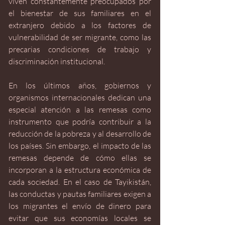
viven constantemente preocupados por 
el bienestar de sus familiares en el 
extranjero debido a los factores de 
vulnerabilidad de ser migrante, como las 
precarias condiciones de trabajo y 
discriminación institucional. 
En los últimos años, gobiernos y 
organismos internacionales dedican una 
especial atención a las remesas como 
instrumento que podría contribuir a la 
reducción de la pobreza y al desarrollo de 
los países. Sin embargo, el impacto de las 
remesas depende de cómo ellas se 
incorporan a la estructura económica de 
cada sociedad. En el caso de Tayikistán, 
las conductas y pautas familiares exigen a 
los migrantes el envío de dinero para 
evitar que sus economías locales se 