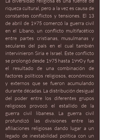
La diversidad religiosa es una fuente de 
riqueza cultural, pero a la vez es causa de 
constantes conflictos y tensiones. El 13 
de abril de 1975 comenzó la guerra civil 
en el Líbano, un conflicto multifacético 
entre partes cristianas, musulmanas y 
seculares del país en el cual también 
intervinieron Siria e Israel. Este conflicto 
se prolongó desde 1975 hasta 1990 y fue 
el resultado de una combinación de 
factores políticos religiosos, económicos 
y externos que se fueron acumulando 
durante décadas. La distribución desigual 
del poder entre los diferentes grupos 
religiosos provocó el estallido de la 
guerra civil libanesa. La guerra civil 
profundizó las divisiones entre las 
afiliaciones religiosas dando lugar a un 
legado de inestabilidad política con un 