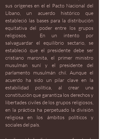
sus orígenes en el el Pacto Nacional del 
Líbano, un acuerdo histórico que 
estableció las bases para la distribución 
equitativa del poder entre los grupos 
religiosos.  En un intento por 
salvaguardar el equilibrio sectario, se 
estableció que el presidente debe ser 
cristiano maronita, el primer ministro 
musulmán suní y el presidente del 
parlamento musulmán chií. Aunque el 
acuerdo ha sido un pilar clave en la 
estabilidad política, al crear una 
constitución que garantiza los derechos y 
libertades civiles de los grupos religiosos, 
en la práctica ha perpetuado la división 
religiosa en los ámbitos políticos y 
sociales del país. 