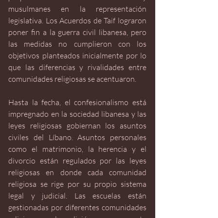
musulmanes en la representación 
legislativa. Los Acuerdos de Taif lograron 
poner fin a la guerra civil libanesa, pero 
las medidas no cumplieron con los 
objetivos planteados inicialmente por lo 
que las diferencias y rivalidades entre 
comunidades religiosas se acentuaron. 
Hasta la fecha, el confesionalismo está 
impregnado en la sociedad libanesa y las 
leyes religiosas gobiernan los asuntos 
civiles del Líbano. Asuntos personales 
como el matrimonio, la herencia y el 
divorcio están regulados por las leyes 
religiosas en donde cada comunidad 
religiosa se rige por su propio sistema 
legal y judicial. Las escuelas están 
gestionadas por diferentes comunidades 