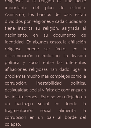
religiosas y la religión es una parte 
importante del plan de estudio. 
Asimismo, los barrios del país están 
divididos por religiones y cada ciudadano 
tiene inscrita su religión, asignada al 
nacimiento, en su documento de 
identidad. En algunos casos, la afiliación 
religiosa puede ser factor en la 
discriminación o exclusión. La división 
política y social entre las diferentes 
afiliaciones religiosas han dado lugar a 
problemas mucho más complejos como la 
corrupción, inestabilidad política, 
desigualdad social y falta de confianza en 
las instituciones.  Esto se ve reflejado en 
un hartazgo social en donde la 
fragmentación social alimenta la 
corrupción en un país al borde del 
colapso.