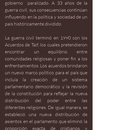
gobierno  paralizado. A 33 años de la 
guerra civil, sus consecuencias continúan 
influyendo en la política y sociedad de un 
país históricamente dividido. 
La guerra civil terminó en 1990 con los 
Acuerdos de Taif, los cuales pretendieron 
encontrar un equilibrio entre 
comunidades religiosas y poner fin a los 
enfrentamientos. Los acuerdos brindaron 
un nuevo marco político para el país que 
incluía la creación de un sistema 
parlamentario democrático y la revisión 
de la constitución para reflejar la nueva 
distribución del poder entre las 
diferentes religiones. De igual manera, se 
estableció una nueva distribución de 
asientos en el parlamento que eliminó la 
proporción exacta de cristianos y 