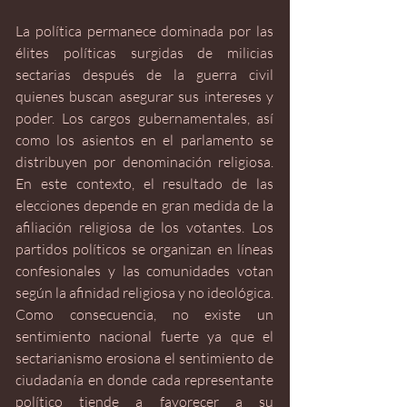
La política permanece dominada por las 
élites políticas surgidas de milicias 
sectarias después de la guerra civil 
quienes buscan asegurar sus intereses y 
poder. Los cargos gubernamentales, así 
como los asientos en el parlamento se 
distribuyen por denominación religiosa. 
En este contexto, el resultado de las 
elecciones depende en gran medida de la 
afiliación religiosa de los votantes. Los 
partidos políticos se organizan en líneas 
confesionales y las comunidades votan 
según la afinidad religiosa y no ideológica. 
Como consecuencia, no existe un 
sentimiento nacional fuerte ya que el 
sectarianismo erosiona el sentimiento de 
ciudadanía en donde cada representante 
político tiende a favorecer a su 