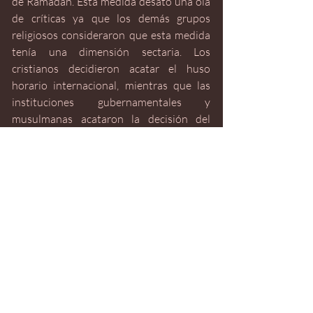
de Ramadán. Esta medida desató una ola 
de críticas ya que los demás grupos 
religiosos consideraron que esta medida 
tenía una dimensión sectaria. Los 
cristianos decidieron acatar el huso 
horario internacional, mientras que las 
instituciones gubernamentales y 
musulmanas acataron la decisión del 
primer ministro. Como resultado, el país 
se dividió en dos husos horarios avivando 
la división entre los grupos religiosos y su 
carrera por el poder político. 
La organización formal e informal de la 
política y la sociedad libanesa según 
líneas religiosas tiene graves 
consecuencias para el país y ha sido un 
obstáculo para el desarrollo de un 
sistema político más inclusivo y 