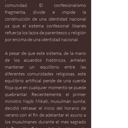
comunidad. El confesionalismo 
fragmenta, divide e impide la 
construcción de una identidad nacional 
ya que el sistema confesional libanés 
refuerza los lazos de parentesco y religión 
por encima de una identidad nacional. 
A pesar de que este sistema, de la mano 
de los acuerdos históricos, anhelan 
mantener un equilibrio entre las 
diferentes comunidades religiosas, este 
equilibrio artificial pende de una cuerda 
floja que en cualquier momento se puede 
quebrantar. Recientemente, el primer 
ministro Najib Mikati, musulmán sunita, 
decidió retrasar el inicio del horario de 
verano con el fin de adelantar el ayuno a 
los musulmanes durante el mes sagrado 