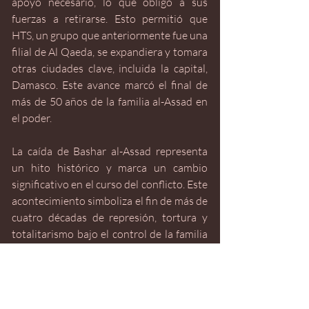
apoyo necesario, lo que obligó a sus 
fuerzas a retirarse. Esto permitió que 
HTS, un grupo que anteriormente fue una 
filial de Al Qaeda, se expandiera y tomara 
otras ciudades clave, incluida la capital, 
Damasco. Este avance marcó el final de 
más de 50 años de la familia al-Assad en 
el poder.
La caída de Bashar al-Assad representa 
un hito histórico y marca un cambio 
significativo en el curso del conflicto. Este 
acontecimiento simboliza el fin de más de 
cuatro décadas de represión, tortura y 
totalitarismo bajo el control de la familia 
al-Assad en Siria. No obstante, pese a que 
muchos celebran estos hechos, es pronto 
para determinar cómo impactarán el 
futuro del país. La transición hacia un 