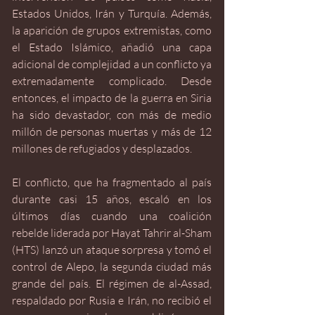
Estados Unidos, Irán y Turquía. Además, 
la aparición de grupos extremistas, como 
el Estado Islámico, añadió una capa 
adicional de complejidad a un conflicto ya 
extremadamente complicado. Desde 
entonces, el impacto de la guerra en Siria 
ha sido devastador, con más de medio 
millón de personas muertas y más de 12 
millones de refugiados y desplazados. 
El conflicto, que ha fragmentado al país 
durante casi 15 años, escaló en los 
últimos días cuando una coalición 
rebelde liderada por Hayat Tahrir al-Sham 
(HTS) lanzó un ataque sorpresa y tomó el 
control de Alepo, la segunda ciudad más 
grande del país. El régimen de al-Assad, 
respaldado por Rusia e Irán, no recibió el 