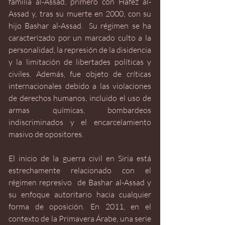
familia al-Assad, primero con Hafez al-
Assad y, tras su muerte en 2000, con su 
hijo Bashar al-Assad.  Su régimen se ha 
caracterizado por un marcado culto a la 
personalidad, la represión de la disidencia 
y la limitación de libertades políticas y 
civiles. Además, fue objeto de críticas 
internacionales debido a las violaciones 
de derechos humanos, incluido el uso de 
armas químicas, bombardeos 
indiscriminados y el encarcelamiento 
masivo de opositores.
El inicio de la guerra civil en Siria está 
estrechamente relacionado con el 
régimen represivo  de Bashar al-Assad y 
su enfoque autoritario hacia cualquier 
forma de oposición. En 2011, en el 
contexto de la Primavera Árabe, una serie 