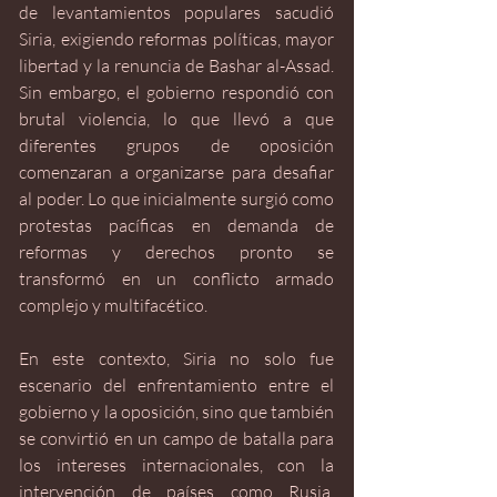
de levantamientos populares sacudió 
Siria, exigiendo reformas políticas, mayor 
libertad y la renuncia de Bashar al-Assad. 
Sin embargo, el gobierno respondió con 
brutal violencia, lo que llevó a que 
diferentes grupos de oposición 
comenzaran a organizarse para desafiar 
al poder. Lo que inicialmente surgió como 
protestas pacíficas en demanda de 
reformas y derechos pronto se 
transformó en un conflicto armado 
complejo y multifacético. 
En este contexto, Siria no solo fue 
escenario del enfrentamiento entre el 
gobierno y la oposición, sino que también 
se convirtió en un campo de batalla para 
los intereses internacionales, con la 
intervención de países como Rusia, 